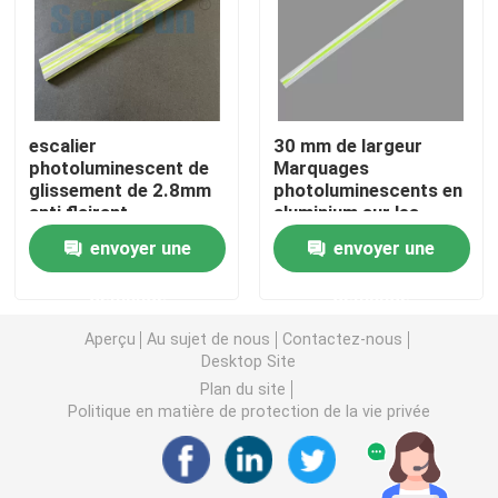
Signes photoluminescents du feu
Flair photoluminescent d'escalier
escalier
30 mm de largeur
photoluminescent de
Marquages
glissement de 2.8mm
photoluminescents en
Marquages ​​de chemin de sortie photoluminescents
anti flairant
aluminium sur les
l'emballage de carton
bords des escaliers
envoyer une
envoyer une
Inscriptions lumineuses de chemin de sortie
demande
demande
Bande photoluminescente
Aperçu
Au sujet de nous
Contactez-nous
Desktop Site
Plan du site
Bandes photoluminescentes de balustrade
Politique en matière de protection de la vie privée
Produits de sécurité photoluminescents