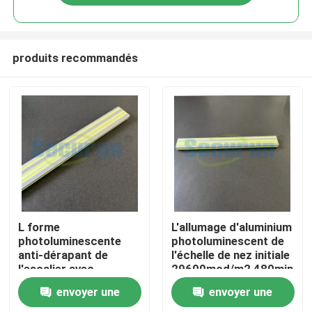
produits recommandés
Aperçu
L forme
L'allumage d'aluminium
photoluminescente
photoluminescent de
anti-dérapant de
l'échelle de nez initiale
Produits
l'escalier avec
29600mcd/m2 480min
29600mcd/m2
23mcd/m2
envoyer une
envoyer une
luminosité Jaune Vert
Vidéos