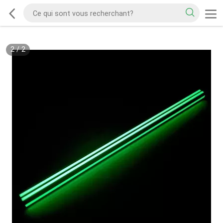
2
/
2