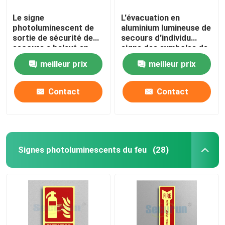
Le signe
L'évacuation en
photoluminescent de
aluminium lumineuse de
sortie de sécurité de
secours d'individu
secours a balayé en
signe des symboles de
aluminium
plan de sortie de
meilleur prix
meilleur prix
secours
Contact
Contact
Signes photoluminescents du feu
(28)