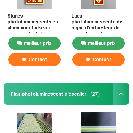
Signes
Lueur
photoluminescents en
photoluminescente de
aluminium faits sur
signe d'extincteur de
commande du feu pour
sécurité en aluminium
l'extincteur
de rectangle dans
meilleur prix
meilleur prix
l'obscurité
Contact
Contact
Flair photoluminescent d'escalier
(27)