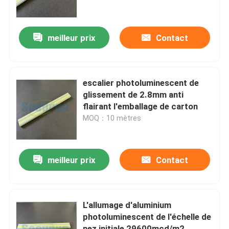
A propos de nous
meilleur prix
Contact
Visite d'usine
escalier photoluminescent de
Contrôle de la qualité
glissement de 2.8mm anti
flairant l'emballage de carton
MOQ：10 mètres
Contact
Demande de soumission
meilleur prix
Contact
Signalisation photoluminescente
L'allumage d'aluminium
photoluminescent de l'échelle de
Signe photoluminescent de sortie de sécurité
nez initiale 29600mcd/m2