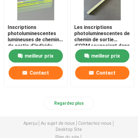
Inscriptions
Les inscriptions
photoluminescentes
photoluminescentes de
lumineuses de chemin
chemin de sortie
de sortie d'individu
d'ODM rougeoient dans
pour le guide de paroi
l'escalier en aluminium
meilleur prix
meilleur prix
latérale de sortie
foncé flairant
d'hôpital
l'équilibre de bord
Contact
Contact
Regardez plus
Aperçu
Au sujet de nous
Contactez-nous
Desktop Site
Plan du site