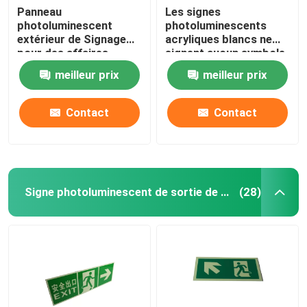
Panneau
Les signes
photoluminescent
photoluminescents
extérieur de Signage
acryliques blancs ne
pour des affaires
signent aucun symbole
de tabagisme pour les
meilleur prix
meilleur prix
coins arrondis
Contact
Contact
Signe photoluminescent de sortie de sécurité
(28)