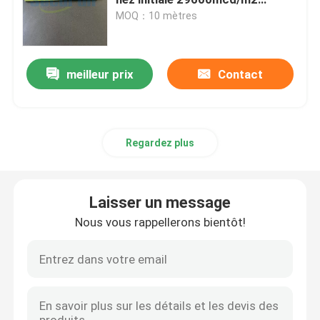
480min 23mcd/m2
MOQ：10 mètres
Signes photoluminescents du feu
meilleur prix
Contact
Flair photoluminescent d'escalier
Marquages ​​de chemin de sortie photoluminescents
Regardez plus
Inscriptions lumineuses de chemin de sortie
Laisser un message
Bande photoluminescente
Nous vous rappellerons bientôt!
Bandes photoluminescentes de balustrade
Produits de sécurité photoluminescents