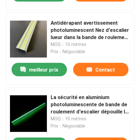
Antidérapant avertissement
photoluminescent Nez d'escalier
lueur dans la bande de roulement
d'escalier sombre
MOQ：10 mètres
Prix：Négociable
meilleur prix
Contact
La sécurité en aluminium
photoluminescente de bande de
roulement d'escalier dépouille le
flair élevé d'escalier de visibilité
MOQ：10 mètres
Prix：Négociable