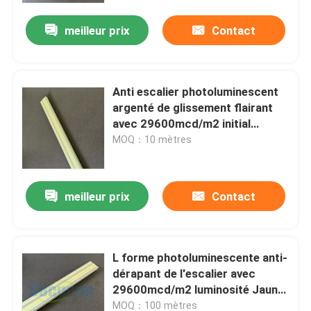
meilleur prix
Contact
Anti escalier photoluminescent
argenté de glissement flairant
avec 29600mcd/m2 initial
480minutes 23mcd/m2
MOQ：10 mètres
meilleur prix
Contact
Aperçu
L forme photoluminescente anti-
Produits
dérapant de l'escalier avec
29600mcd/m2 luminosité Jaune
Vert
Vidéos
MOQ：100 mètres