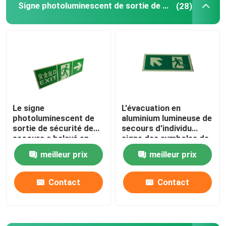
Signe photoluminescent de sortie de sécurité
(28)
Panneau réfléchissant personnalisé
Numéros de maison réfléchis
Le signe
L'évacuation en
photoluminescent de
aluminium lumineuse de
sortie de sécurité de
secours d'individu
secours a balayé en
signe des symboles de
aluminium
plan de sortie de
meilleur prix
meilleur prix
secours
Contact
Contact