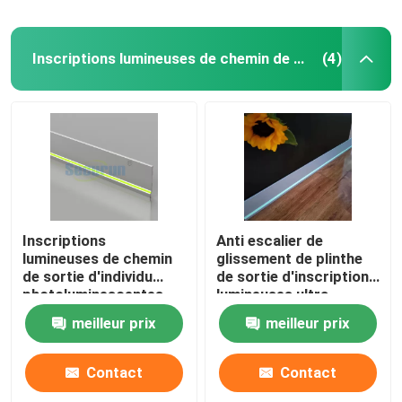
Inscriptions lumineuses de chemin de sortie
(4)
Inscriptions
Anti escalier de
lumineuses de chemin
glissement de plinthe
de sortie d'individu
de sortie d'inscriptions
photoluminescentes
lumineuses ultra
pour des tuiles
minces de chemin
meilleur prix
meilleur prix
flairant l'ODM jaune
Contact
Contact