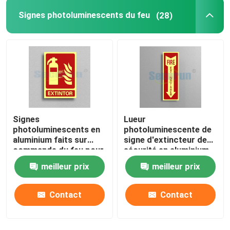
Signes photoluminescents du feu
(28)
Signes
Lueur
photoluminescents en
photoluminescente de
aluminium faits sur
signe d'extincteur de
commande du feu pour
sécurité en aluminium
l'extincteur
de rectangle dans
meilleur prix
meilleur prix
l'obscurité
Contact
Contact