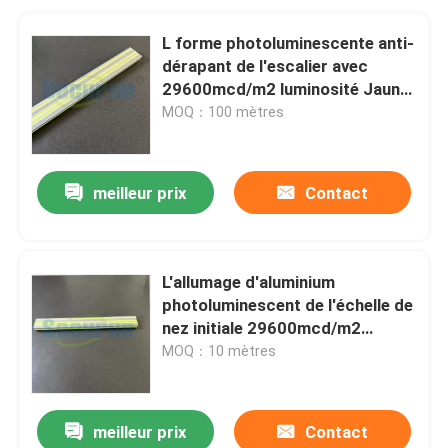
L forme photoluminescente anti-
dérapant de l'escalier avec
29600mcd/m2 luminosité Jaune
Vert
MOQ：100 mètres
meilleur prix
Contact
L'allumage d'aluminium
photoluminescent de l'échelle de
nez initiale 29600mcd/m2
480min 23mcd/m2
MOQ：10 mètres
meilleur prix
Contact