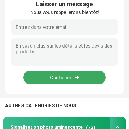
Laisser un message
Nous vous rappellerons bientôt!
A propos de nous
Visite d'usine
Contrôle de la qualité
Contact
Demande de soumission
AUTRES CATÉGORIES DE NOUS
Signalisation photoluminescente
Signe photoluminescent de sortie de sécurité
Signalisation photoluminescente
(73)