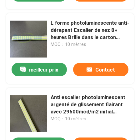
L forme photoluminescente anti-
dérapant Escalier de nez 8+
heures Brille dans le carton
sombre
MOQ：10 mètres
meilleur prix
Contact
Anti escalier photoluminescent
argenté de glissement flairant
avec 29600mcd/m2 initial
480minutes 23mcd/m2
MOQ：10 mètres