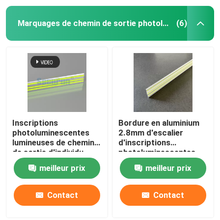
Marquages ​​de chemin de sortie photoluminescents
(6)
Inscriptions
Bordure en aluminium
photoluminescentes
2.8mm d'escalier
lumineuses de chemin
d'inscriptions
de sortie d'individu
photoluminescentes
pour le guide de paroi
d'escalier d'OEM
meilleur prix
meilleur prix
latérale de sortie
d'hôpital
Contact
Contact