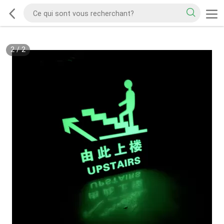
2
/
2