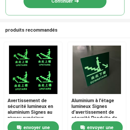
Continuer
produits recommandés
Aperçu
Avertissement de
Aluminium à l'étage
sécurité lumineux en
lumineux Signes
Produits
aluminium Signes au
d'avertissement de
niveau supérieur
sécurité Produits de
Produits de sécurité
sécurité
envoyer une
envoyer une
Vidéos
photoluminescents
photoluminescents