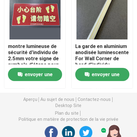
Signes photoluminescents du feu
Flair photoluminescent d'escalier
montre lumineuse de
La garde en aluminium
sécurité d'individu de
anodisée luminescente
Marquages ​​de chemin de sortie photoluminescents
2.5mm votre signe de
For Wall Corner de
symbole d'étape pour
bord d'individu
des escaliers
rougeoient dans
Inscriptions lumineuses de chemin de sortie
envoyer une
envoyer une
l'obscurité
demande
demande
Bande photoluminescente
Aperçu
Au sujet de nous
Contactez-nous
Desktop Site
Bandes photoluminescentes de balustrade
Plan du site
Politique en matière de protection de la vie privée
Produits de sécurité photoluminescents